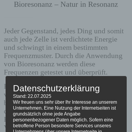
Bioresonanz – Natur in Resonanz
Jeder Gegenstand, jedes Ding und somit
auch jede Zelle ist verdichtete Energie
und schwingt in einem bestimmten
Frequenzmuster. Durch die Anwendung
von Bioresonanz werden diese
Frequenzen getestet und überprüft.
Bei der Anwendung werden viele
Datenschutzerklärung
verschiedene Frequenzen getestet,
Stand: 22.07.2025
beispielsweise wird die Schwingungen
Wir freuen uns sehr über Ihr Interesse an unserem
Unternehmen. Eine Nutzung der Internetseiten ist
der Leberzellen mit der Frequenz des
grundsätzlich ohne jede Angabe
Bioresonanzgerätes verglichen.
personenbezogener Daten möglich. Sofern eine
betroffene Person besondere Services unseres
Vergleichbar mit einem Radio, bei dem
Unternehmens über unsere Internetseite in