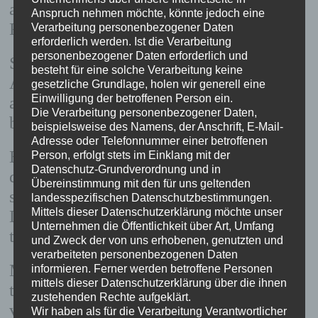
auf einer bestimmte Frequenz ein
Anspruch nehmen möchte, könnte jedoch eine
Radiosender empfangen wird.
Verarbeitung personenbezogener Daten
erforderlich werden. Ist die Verarbeitung
personenbezogener Daten erforderlich und
Stelle ich bei der Testung eine
besteht für eine solche Verarbeitung keine
Abweichung fest, bedeutet dies für mich
gesetzliche Grundlage, holen wir generell eine
Einwilligung der betroffenen Person ein.
als Therapeut, dass diese Zellen Hilfe
Die Verarbeitung personenbezogener Daten,
brauchen.
beispielsweise des Namens, der Anschrift, E-Mail-
Adresse oder Telefonnummer einer betroffenen
Bei der Therapie werden nicht einfach
Person, erfolgt stets im Einklang mit der
Datenschutz-Grundverordnung und in
die Zellschwingungen harmonisiert,
Übereinstimmung mit den für uns geltenden
sondern das Ziel ist, die Ursache für die
landesspezifischen Datenschutzbestimmungen.
Mittels dieser Datenschutzerklärung möchte unser
Disharmonie zu finden und zu
Unternehmen die Öffentlichkeit über Art, Umfang
therapieren.
und Zweck der von uns erhobenen, genutzten und
verarbeiteten personenbezogenen Daten
Mit der Bioresonanz Methode kann ich
informieren. Ferner werden betroffene Personen
mittels dieser Datenschutzerklärung über die ihnen
tiefer gehen und die Ursache dieser
zustehenden Rechte aufgeklärt.
veränderten Schwingung testen. Liegen
Wir haben als für die Verarbeitung Verantwortlicher