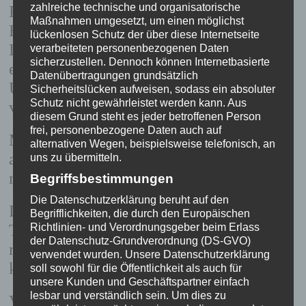
zahlreiche technische und organisatorische
Belastungen durch Erreger, durch
Maßnahmen umgesetzt, um einen möglichst
Elektrosmog, durch Schadstoffe vor?
lückenlosen Schutz der über diese Internetseite
Liegt eine Nährstofffehlversorgung oder
verarbeiteten personenbezogenen Daten
sicherzustellen. Dennoch können Internetbasierte
ein Enzymmangel vor? Auch psychische
Datenübertragungen grundsätzlich
Ursachen kann die Zellschwingung
Sicherheitslücken aufweisen, sodass ein absoluter
Schutz nicht gewährleistet werden kann. Aus
verändern und vieles mehr.
diesem Grund steht es jeder betroffenen Person
frei, personenbezogene Daten auch auf
Mit der Bioresonanz Methode setze ich
alternativen Wegen, beispielsweise telefonisch, an
an der Ursache an und bekämpfe nicht
uns zu übermitteln.
nur die Symptome.
Begriffsbestimmungen
Die Datenschutzerklärung beruht auf den
Das Bioresonanz Gerät dient auch zur
Begrifflichkeiten, die durch den Europäischen
Therapie. Der Körper wird durch die
Richtlinien- und Verordnungsgeber beim Erlass
der Datenschutz-Grundverordnung (DS-GVO)
richtige Frequenz harmonisiert und
verwendet wurden. Unsere Datenschutzerklärung
kommt somit ins Gleichgewicht.
soll sowohl für die Öffentlichkeit als auch für
unsere Kunden und Geschäftspartner einfach
lesbar und verständlich sein. Um dies zu
Vergleichbar mit zwei Stimmgabeln der